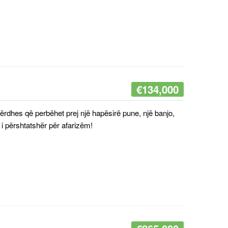
€
134,000
përdhes që perbëhet prej një hapësirë pune, një banjo,
i përshtatshër për afarizëm!