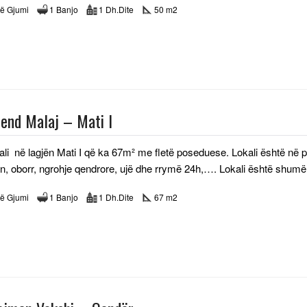
ë Gjumi
1 Banjo
1 Dh.Dite
50 m2
pend Malaj – Mati I
kali në lagjën Mati I që ka 67m² me fletë poseduese. Lokali është në 
on, oborr, ngrohje qendrore, ujë dhe rrymë 24h,…. Lokali është shumë 
ë Gjumi
1 Banjo
1 Dh.Dite
67 m2