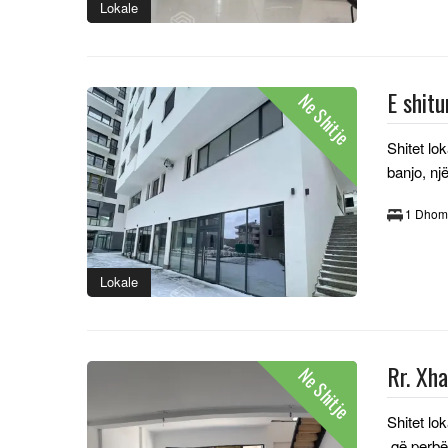
Lokale
E shitu
Ne Shitje
Shitet lo
banjo, nj
1 Dhom
Lokale
Rr. Xh
Ne Shitje
Shitet lo
që perbëh