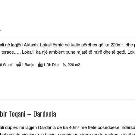
r
kali në lagjën Aktash. Lokali është në katin përdhes që ka 220m², dh
ë terace,…. Lokali ka një ambient pune mjatë të mirë dhe të qetë. Lo
ë Gjumi
1 Banjo
1 Dh.Dite
220 m2
abir Toqani – Dardania
kali duplex në lagjën Dardania që ka 40m² me fletë poseduese, ndërsa f
et prej dy njësive, një banjo, ngrohje qendrore me termokos, ujë dh