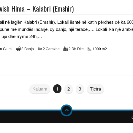
rvish Hima – Kalabri (Emshir)
kali në lagjën Kalabri (Emshir). Lokali është në katin përdhes që k
pune me mundësi ndarje, dy banjo, një terace,…. Lokali ka një ambien
, ujë dhe rrymë 24h,…
a Gjumi
2 Banjo
2 Garazha
2 Dh.Dite
1900 m2
Kaluara
1
2
3
Tjetra