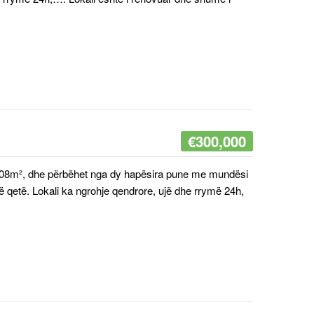
€
300,000
ka 208m², dhe përbëhet nga dy hapësira pune me mundësi
të qetë. Lokali ka ngrohje qendrore, ujë dhe rrymë 24h,