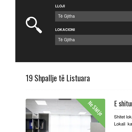
LLOJI
Të Gjitha
LOKACIONI
Të Gjitha
19 Shpallje të Listuara
E shitu
Ne Shitje
Shitet lo
Lokali ka