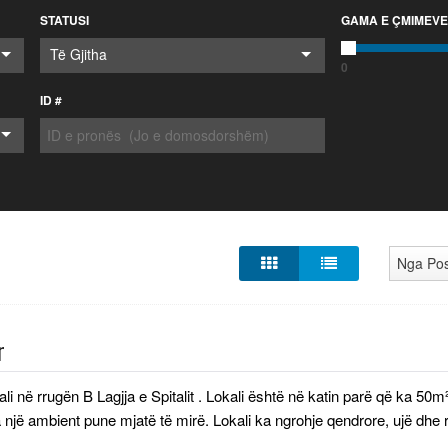
STATUSI
GAMA E ÇMIMEVE
Të Gjitha
0
ID #
Nga Po
r
kali në rrugën B Lagjja e Spitalit . Lokali është në katin parë që ka 5
 një ambient pune mjatë të mirë. Lokali ka ngrohje qendrore, ujë dh