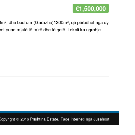
€
1,500,000
a 600m², dhe bodrum (Garazha)1300m², që përbëhet nga dy
t pune mjatë të mirë dhe të qetë. Lokali ka ngrohje
Copyright © 2016 Prishtina Estate. Faqe Interneti nga Jusahost