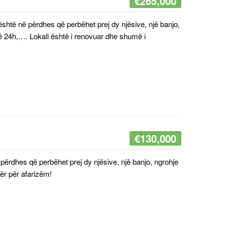
€
265,000
shtë në përdhes që perbëhet prej dy njësive, një banjo,
ë 24h,…. Lokali është i renovuar dhe shumë i
€
130,000
 përdhes që perbëhet prej dy njësive, një banjo, ngrohje
ër për afarizëm!