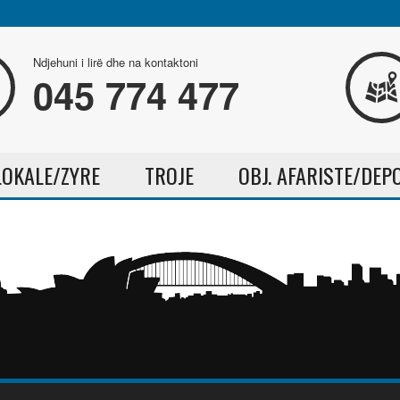
Ndjehuni i lirë dhe na kontaktoni
045 774 477
LOKALE/ZYRE
TROJE
OBJ. AFARISTE/DEP