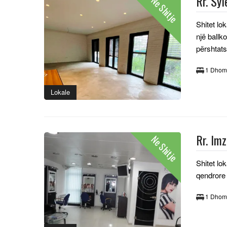
Rr. Sy
Ne Shitje
Shitet lo
një ballk
përshtats
1 Dhom
Lokale
Rr. Im
Ne Shitje
Shitet lo
qendrore
1 Dhom