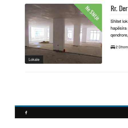
Rr. De
Ne Shitje
Shitet lo
hapësira 
qendrore
2 Dhom
Lokale