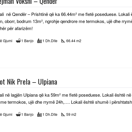
lejman Vokshi – Qendër
kali në Qendër – Prishtinë që ka 66.44m² me fletë poseduese. Lokali ë
on, oborr, bodrum 13m², ngrohje qendrore me termokos, ujë dhe rrym
hër për afarizëm!
ë Gjumi
1 Banjo
1 Dh.Dite
66.44 m2
zot Nik Prela – Ulpiana
kali në lagjën Ulpiana që ka 59m² me fletë poseduese. Lokali është në
 me termokos, ujë dhe rrymë 24h,…. Lokali është shumë i përshtatsh
ë Gjumi
1 Banjo
1 Dh.Dite
59 m2