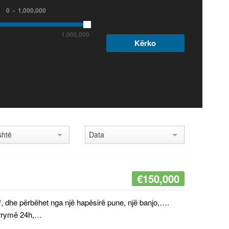
0
1,000,000
1,000,000
shtë
Data
€
150,000
0m², dhe përbëhet nga një hapësirë pune, një banjo,….
e rrymë 24h,…