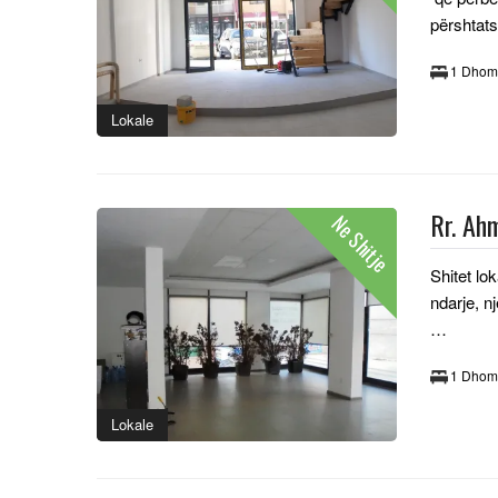
përshtats
1 Dhom
Lokale
Rr. Ah
Ne Shitje
Shitet lo
ndarje, n
…
1 Dhom
Lokale