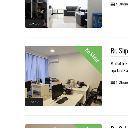
1 Dhom
Lokale
Rr. Sh
Ne Shitje
Shitet lo
një ballk
1 Dhom
Lokale