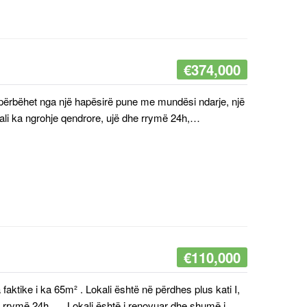
€
374,000
e përbëhet nga një hapësirë pune me mundësi ndarje, një
kali ka ngrohje qendrore, ujë dhe rrymë 24h,…
€
110,000
aktike i ka 65m² . Lokali është në përdhes plus kati I,
e rrymë 24h,…. Lokali është i renovuar dhe shumë i