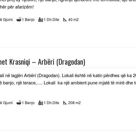
hër për afarizëm!
ë Gjumi
1 Banjo
1 Dh.Dite
40 m2
met Krasniqi – Arbëri (Dragodan)
kali në lagjën Arbëri (Dragodan). Lokali është në katin përdhes që 
jë banjo, një terace,…. Lokali ka një ambient pune mjatë të mirë dhe 
ë Gjumi
1 Banjo
1 Dh.Dite
208 m2