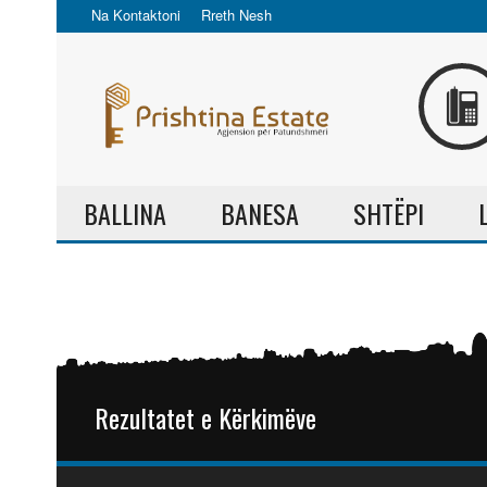
Na Kontaktoni
Rreth Nesh
BALLINA
BANESA
SHTËPI
Rezultatet e Kërkimëve