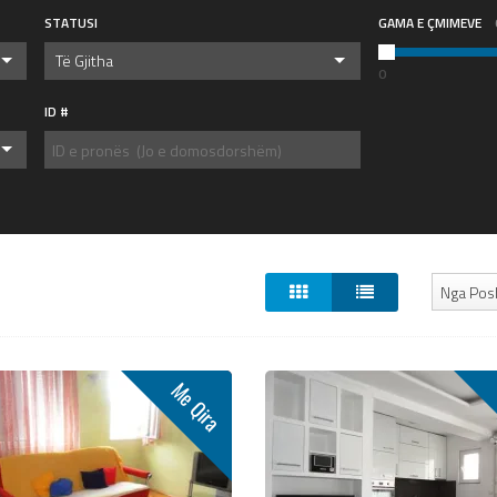
STATUSI
GAMA E ÇMIMEVE
Të Gjitha
0
ID #
Nga Pos
Me Qira