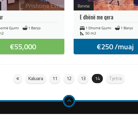
Banesa
ur
E dhënë me qera
homë Gjumi
1 Banjo
1 Dhomë Gjumi
1 Banjo
m2
50 m2
€
55,000
€
250
/muaj
Kaluara
11
12
13
14
Tjetra