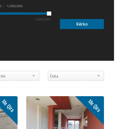
0
1,000,000
1,000,000
htë
Data
Me Qira
Me Qira