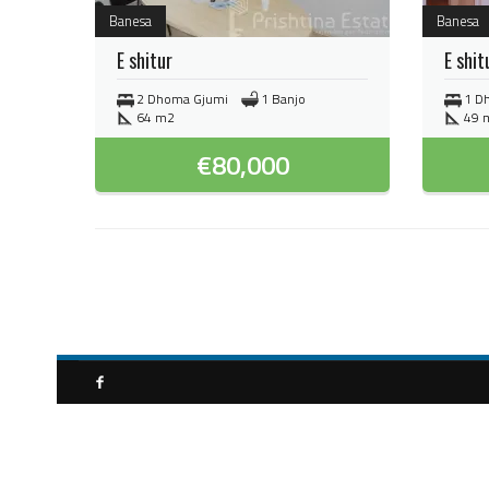
Banesa
Banesa
E shitur
E shit
2 Dhoma Gjumi
1 Banjo
1 D
64 m2
49 
€
80,000