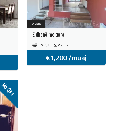
Lokale
E dhënë me qera
1 Banjo
84 m2
€
1,200
/muaj
Me Qira