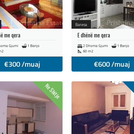
Banesa
në me qera
E dhënë me qera
homa Gjumi
1 Banjo
2 Dhoma Gjumi
1 Banjo
m2
60 m2
€
300
/muaj
€
600
/muaj
Ne Shitje