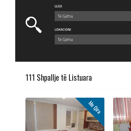
LLOJI
Të Gjitha
LOKACIONI
Të Gjitha
111 Shpallje të Listuara
Me Qira