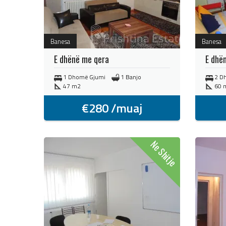
Banesa
Banesa
E dhënë me qera
E dhë
1 Dhomë Gjumi
1 Banjo
2 D
47 m2
60 
€
280
/muaj
Ne Shitje