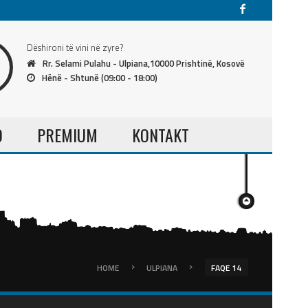
Dëshironi të vini në zyre?
Rr. Selami Pulahu - Ulpiana,10000 Prishtinë, Kosovë
Hënë - Shtunë (09:00 - 18:00)
O
PREMIUM
KONTAKT
›
›
HOME
ULPIANA
FAQE 14