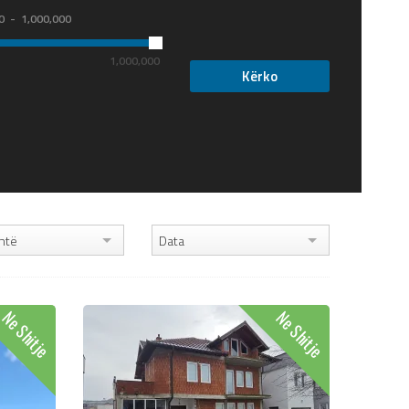
0
1,000,000
1,000,000
htë
Data
Ne Shitje
Ne Shitje