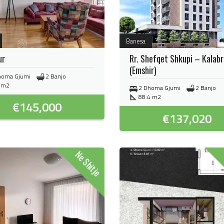
Banesa
ur
Rr. Shefqet Shkupi – Kalabr
(Emshir)
homa Gjumi
2 Banjo
 m2
2 Dhoma Gjumi
2 Banjo
88.4 m2
€
145,000
€
137,020
Ne Shitje