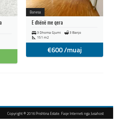
Banesa
a
E dhënë me qera
3 Dhoma Gjumi
3 Banjo
151 m2
€
600
/muaj
Copyright © 2016 Prishtina Estate. Faqe Interneti nga Jusahost