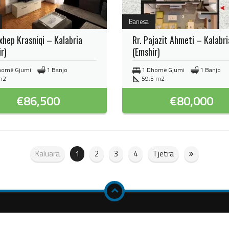
Banesa
xhep Krasniqi – Kalabria
Rr. Pajazit Ahmeti – Kalabri
r)
(Emshir)
homë Gjumi
1 Banjo
1 Dhomë Gjumi
1 Banjo
m2
59.5 m2
€
86,500
€
80,000
Kaluara
1
2
3
4
Tjetra