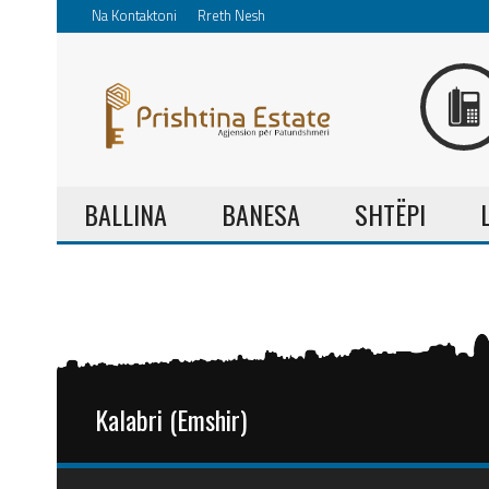
Na Kontaktoni
Rreth Nesh
BALLINA
BANESA
SHTËPI
Kalabri (Emshir)