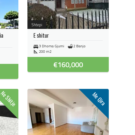
Shtepi
ia
E shitur
3 Dhoma Gjumi
2 Banjo
200 m2
€
160,000
Ne Shitje
Me Qira