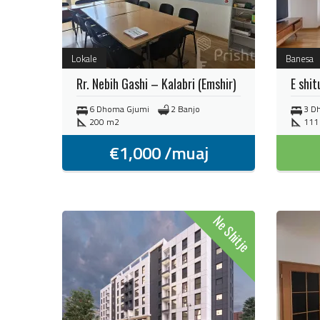
Lokale
Banesa
Rr. Nebih Gashi – Kalabri (Emshir)
E shit
6 Dhoma Gjumi
2 Banjo
3 D
200 m2
111
€
1,000
/muaj
Ne Shitje