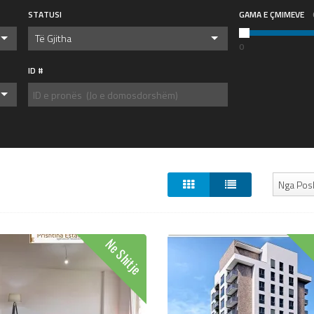
STATUSI
GAMA E ÇMIMEVE
Të Gjitha
0
ID #
Nga Pos
Ne Shitje