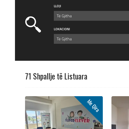
LLOJI
Të Gjitha
LOKACIONI
Të Gjitha
71 Shpallje të Listuara
Me Qira