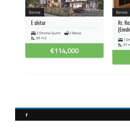
Banesa
Banesa
E shitur
Rr. Re
(Emshi
2 Dhoma Gjumi
2 Banjo
95 m2
1 D
61 
€
114,000