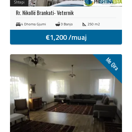
Shtepi
Rr. Nikollë Brankati- Veternik
4 Dhoma Gjumi
3 Banjo
250 m2
€
1,200
/muaj
Me Qira