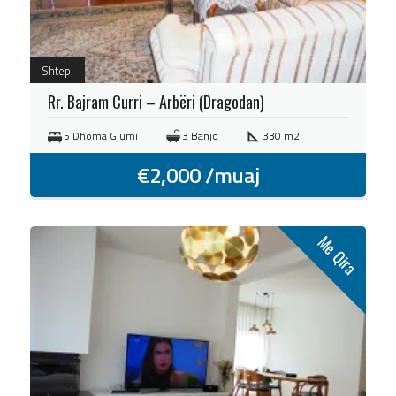
Shtepi
Rr. Bajram Curri – Arbëri (Dragodan)
5 Dhoma Gjumi
3 Banjo
330 m2
€
2,000
/muaj
Me Qira