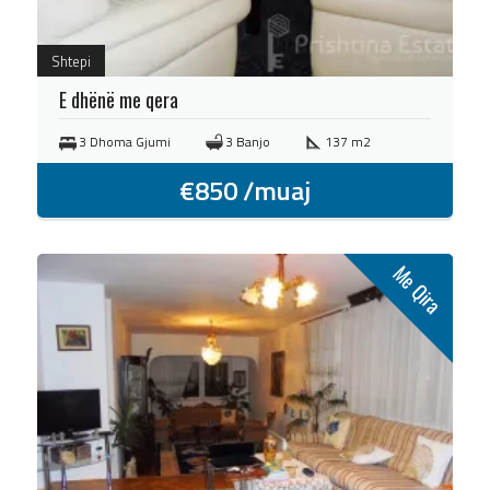
Shtepi
E dhënë me qera
3 Dhoma Gjumi
3 Banjo
137 m2
€
850
/muaj
Me Qira