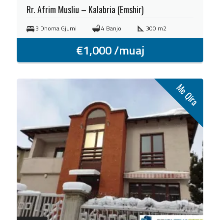
Rr. Afrim Musliu – Kalabria (Emshir)
3 Dhoma Gjumi
4 Banjo
300 m2
€
1,000
/muaj
Me Qira