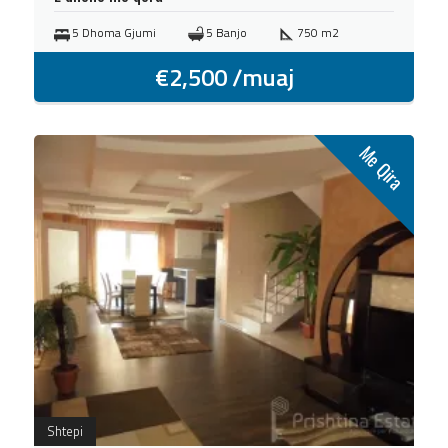
5 Dhoma Gjumi
5 Banjo
750 m2
€
2,500
/muaj
Me Qira
Shtepi