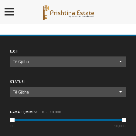
BALLINA
BANESA
SHTËPI
LOKALE/ZYRE
LLOJI
TROJE
Të Gjitha
OBJ. AFARISTE/DEPO
PREMIUM
STATUSI
KONTAKT
Të Gjitha
GAMA E ÇMIMEVE
0
10,000
0
10,000