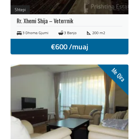
Shtepi
Rr. Xhemi Shija – Veterrnik
3 Dhoma Gjumi
3 Banjo
200 m2
€
600
/muaj
Me Qira