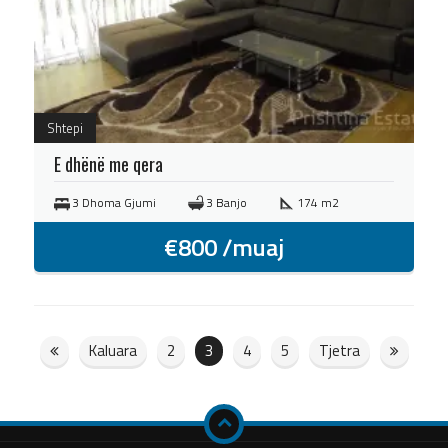
Shtepi
E dhënë me qera
3 Dhoma Gjumi
3 Banjo
174 m2
€
800
/muaj
Kaluara
2
3
4
5
Tjetra