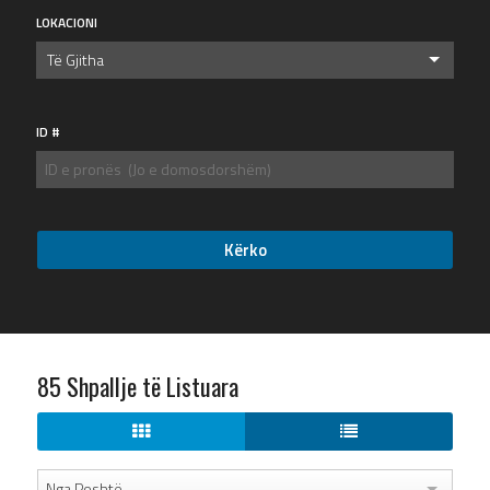
LOKACIONI
Të Gjitha
ID #
85 Shpallje të Listuara
Nga Poshtë