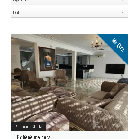
Data
Me Qira
Premium Oferta
E dhënë me qera