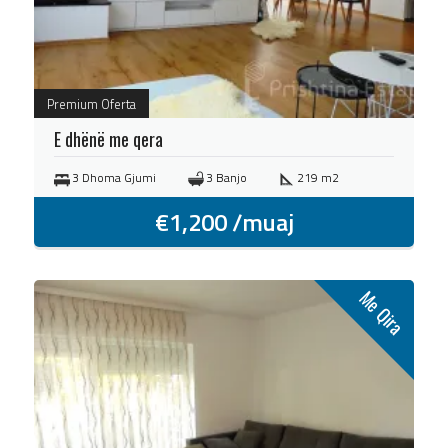
Premium Oferta
E dhënë me qera
3 Dhoma Gjumi
3 Banjo
219 m2
€
1,200
/muaj
Me Qira