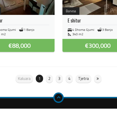
Banesa
ur
E shitur
homa Gjumi
1 Banjo
4 Dhoma Gjumi
3 Banjo
3 m2
340 m2
€
88,000
€
300,000
Kaluara
1
2
3
4
Tjetra