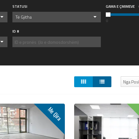
STATUSI
GAMA E ÇMIMEVE
Të Gjitha
0
ID #
Nga Pos
Me Qira