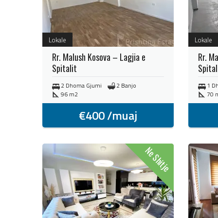
Lokale
Lokale
Rr. Malush Kosova – Lagjia e
Rr. M
Spitalit
Spital
2 Dhoma Gjumi
2 Banjo
1 D
96 m2
70 
€
400
/muaj
Ne Shitje