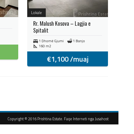
Lokale
Rr. Malush Kosova – Lagjia e
Spitalit
1 Dhomë Gjumi
1 Banjo
160 m2
€
1,100
/muaj
Copyright © 2016 Prishtina Estate. Faqe Interneti nga Jusahost