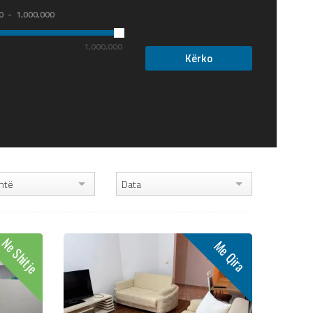
0
1,000,000
1,000,000
htë
Data
Ne Shitje
Me Qira