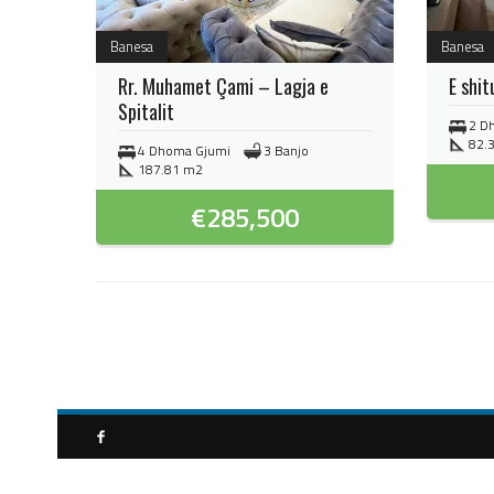
Banesa
Banesa
Rr. Muhamet Çami – Lagja e
E shit
Spitalit
2 D
82.
4 Dhoma Gjumi
3 Banjo
187.81 m2
€
285,500