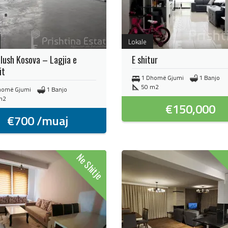
Lokale
alush Kosova – Lagjia e
E shitur
it
1 Dhomë Gjumi
1 Banjo
50 m2
homë Gjumi
1 Banjo
m2
€
150,000
€
700
/muaj
Ne Shitje