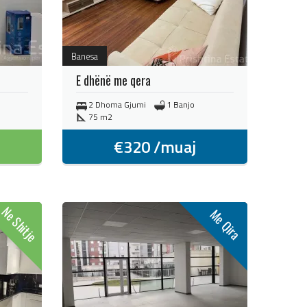
Banesa
E dhënë me qera
2 Dhoma Gjumi
1 Banjo
75 m2
€
320
/muaj
Ne Shitje
Me Qira