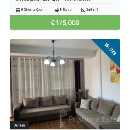
6 Dhoma Gjumi
3 Banjo
245 m2
€
175,000
Me Qira
Banesa