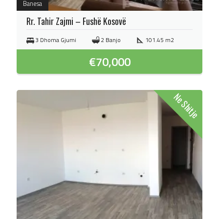
Banesa
Rr. Tahir Zajmi – Fushë Kosovë
3 Dhoma Gjumi
2 Banjo
101.45 m2
€
70,000
Ne Shitje