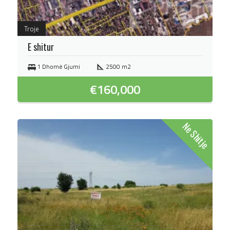
Troje
E shitur
1 Dhomë Gjumi
2500 m2
€
160,000
Ne Shitje