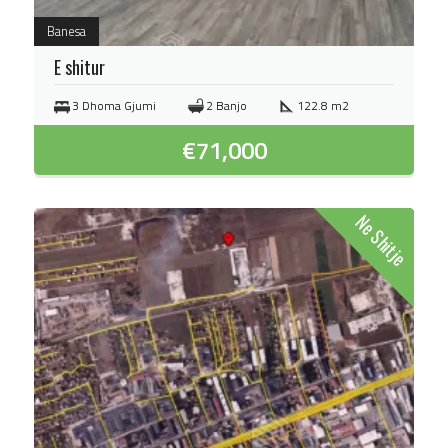
Banesa
E shitur
3 Dhoma Gjumi
2 Banjo
122.8 m2
€
71,000
Ne Shitje