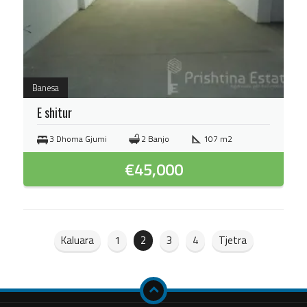
Banesa
E shitur
3 Dhoma Gjumi
2 Banjo
107 m2
€
45,000
Kaluara
1
2
3
4
Tjetra