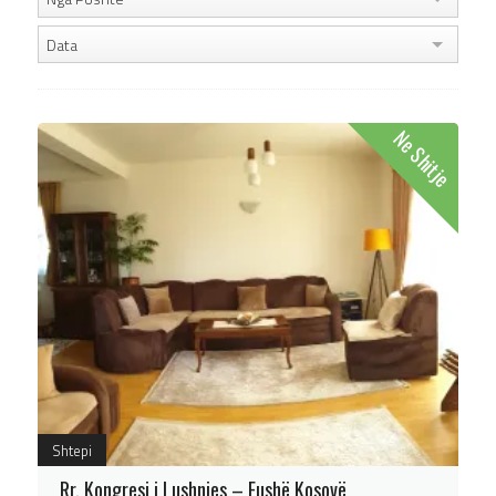
Data
Ne Shitje
Shtepi
Rr. Kongresi i Lushnjes – Fushë Kosovë