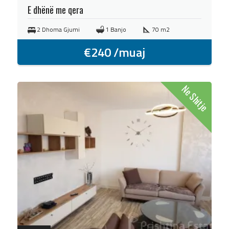
E dhënë me qera
2 Dhoma Gjumi
1 Banjo
70 m2
€
240
/muaj
Ne Shitje