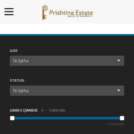
BALLINA
BANESA
SHTËPI
LOKALE/ZYRE
LLOJI
TROJE
Të Gjitha
OBJ. AFARISTE/DEPO
PREMIUM
STATUSI
KONTAKT
Të Gjitha
GAMA E ÇMIMEVE
0
1,000,000
0
1,000,000