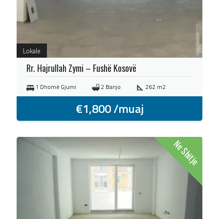
Lokale
Rr. Hajrullah Zymi – Fushë Kosovë
1 Dhomë Gjumi
2 Banjo
262 m2
€
1,800
/muaj
Ne Shitje