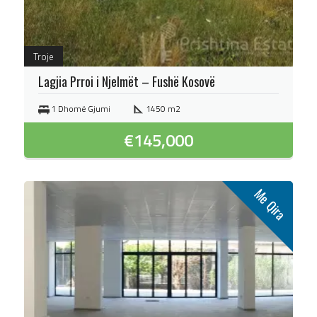
Troje
Lagjia Prroi i Njelmët – Fushë Kosovë
1 Dhomë Gjumi
1450 m2
€
145,000
Me Qira