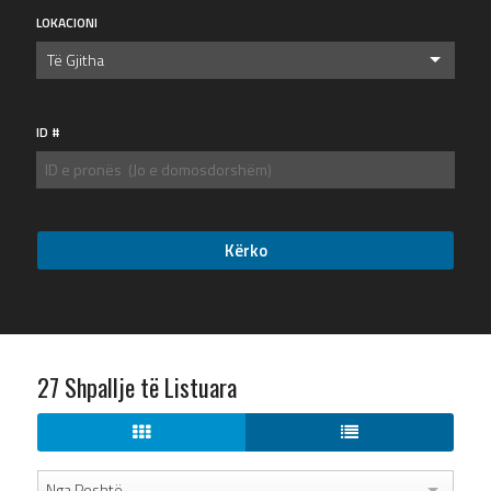
LOKACIONI
Të Gjitha
ID #
27 Shpallje të Listuara
Nga Poshtë