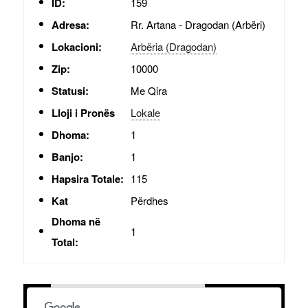
ID:
159
Adresa:
Rr. Artana - Dragodan (Arbëri)
Lokacioni:
Arbëria (Dragodan)
Zip:
10000
Statusi:
Me Qira
Lloji i Pronës
Lokale
Dhoma:
1
Banjo:
1
Hapsira Totale:
115
Kat
Përdhes
Dhoma në
1
Total:
+
PLAIN