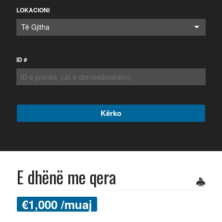
LOKACIONI
Të Gjitha
ID #
E dhënë me qera
€
1,000
/muaj