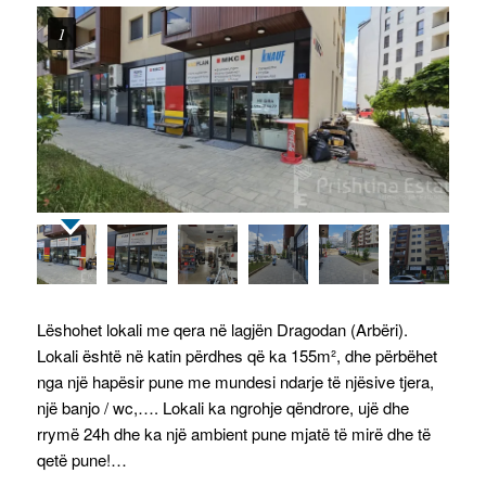
1
Lëshohet lokali me qera në lagjën Dragodan (Arbëri).
Lokali është në katin përdhes që ka 155m², dhe përbëhet
nga një hapësir pune me mundesi ndarje të njësive tjera,
një banjo / wc,…. Lokali ka ngrohje qëndrore, ujë dhe
rrymë 24h dhe ka një ambient pune mjatë të mirë dhe të
qetë pune!…