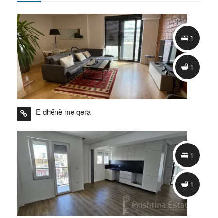
Previous
Next
1
1
1
1
E dhënë me qera
1
1
2
1