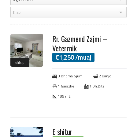
Data
Rr. Gazmend Zajmi –
Veterrnik
€
1,250
/muaj
Shtepi
3 Dhoma Gjumi
2 Banjo
1 Garazhe
1 Dh.Dite
185 m2
E shitur