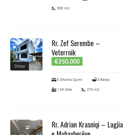
300 m2
Rr. Zef Serembe –
Veterrnik
€
350,000
Shtepi
5 Dhoma Gjumi
3 Banjo
1 Dh.Dite
275 m2
Rr. Adrian Krasniqi – Lagjia
e Muhaxherëve