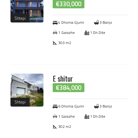
€
330,000
Shtepi
4 Dhoma Gjumi
3 Banjo
1 Garazhe
1 Dh.Dite
303 m2
E shitur
€
384,000
Shtepi
6 Dhoma Gjumi
3 Banjo
1 Garazhe
1 Dh.Dite
302 m2