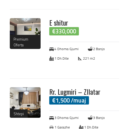
E shitur
€
330,000
Premium
Oferta
4 Dhoma Gjumi
2 Banjo
1 Dh.Dite
221 m2
Rr. Lugmiri – Zllatar
€
1,500
/muaj
Shtepi
3 Dhoma Gjumi
3 Banjo
1 Garazhe
1 Dh.Dite