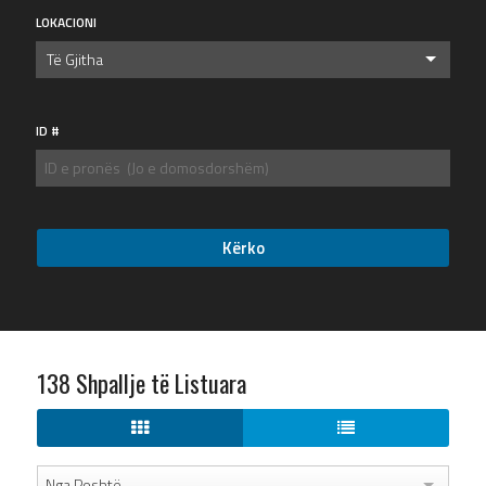
LOKACIONI
Të Gjitha
ID #
138 Shpallje të Listuara
Nga Poshtë