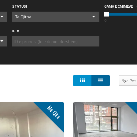
STATUSI
GAMA E ÇMIMEVE
Të Gjitha
0
ID #
Nga Pos
Me Qira