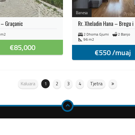
Banesa
 – Graçanic
Rr. Xheladin Hana – Bregu i D
 m2
2 Dhoma Gjumi
2 Banjo
96 m2
€
85,000
€
550
/muaj
Kaluara
1
2
3
4
Tjetra