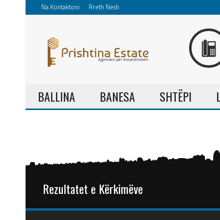
Na Kontaktoni
Rreth Nesh
BALLINA
BANESA
SHTËPI
Rezultatet e Kërkimëve