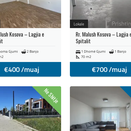
Lokale
alush Kosova – Lagjia e
Rr. Malush Kosova – Lagjia 
it
Spitalit
homa Gjumi
2 Banjo
1 Dhomë Gjumi
1 Banjo
m2
70 m2
€
400
/muaj
€
700
/muaj
Ne Shitje