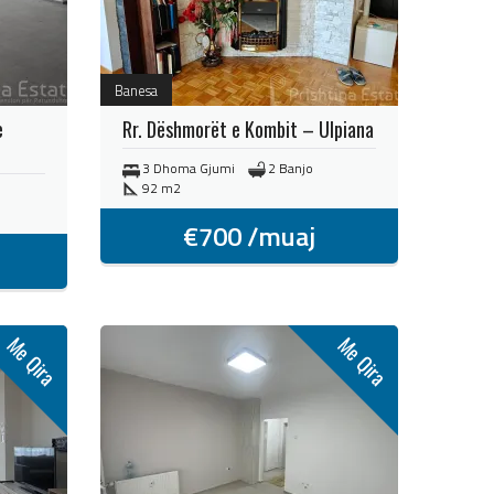
Banesa
e
Rr. Dëshmorët e Kombit – Ulpiana
3 Dhoma Gjumi
2 Banjo
92 m2
€
700
/muaj
Me Qira
Me Qira