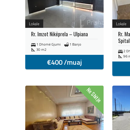
Lokale
Lokale
Rr. Imzot Nikëprela – Ulpiana
Rr. M
Spital
1 Dhomë Gjumi
1 Banjo
30 m2
2 D
96 
€
400
/muaj
Ne Shitje