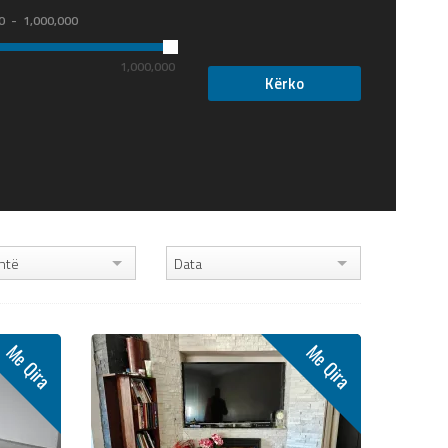
0
1,000,000
1,000,000
htë
Data
Me Qira
Me Qira