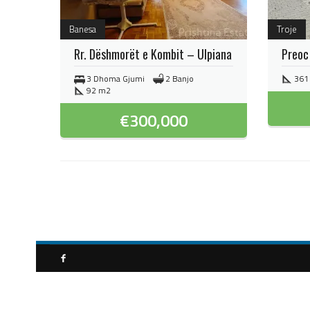
Banesa
Troje
Rr. Dëshmorët e Kombit – Ulpiana
Preoc
3 Dhoma Gjumi
2 Banjo
361
92 m2
€
300,000