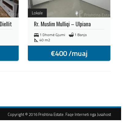
Lokale
iellit
Rr. Muslim Mulliqi – Ulpiana
1 Dhomë Gjumi
1 Banjo
40 m2
€
400
/muaj
Copyright © 2016 Prishtina Estate. Faqe Interneti nga Jusahost