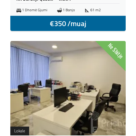
1 Dhomë Gjumi
1 Banjo
61 m2
€
350
/muaj
Ne Shitje
Lokale