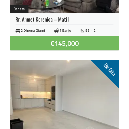
Banesa
Rr. Ahmet Korenica – Mati I
2 Dhoma Gjumi
1 Banjo
85 m2
€
145,000
Me Qira