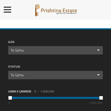
BALLINA
BANESA
SHTËPI
LOKALE/ZYRE
LLOJI
TROJE
Të Gjitha
OBJ. AFARISTE/DEPO
PREMIUM
STATUSI
KONTAKT
Të Gjitha
GAMA E ÇMIMEVE
0
1,000,000
0
1,000,000