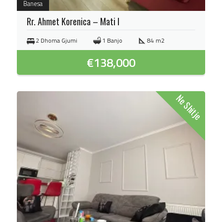
Banesa
Rr. Ahmet Korenica – Mati I
2 Dhoma Gjumi
1 Banjo
84 m2
€
138,000
Ne Shitje