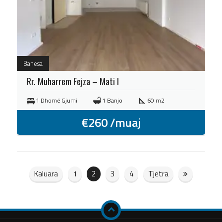
Banesa
Rr. Muharrem Fejza – Mati I
1 Dhomë Gjumi
1 Banjo
60 m2
€
260
/muaj
Kaluara
1
2
3
4
Tjetra