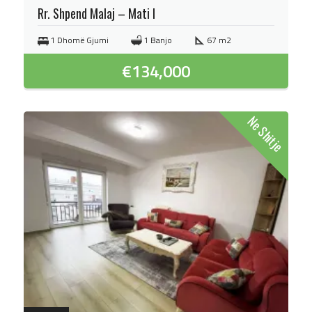
Rr. Shpend Malaj – Mati I
1 Dhomë Gjumi
1 Banjo
67 m2
€
134,000
Ne Shitje