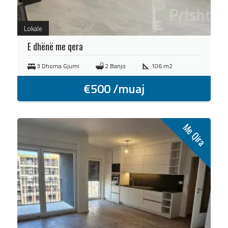
Lokale
E dhënë me qera
3 Dhoma Gjumi
2 Banjo
106 m2
€
500
/muaj
Me Qira