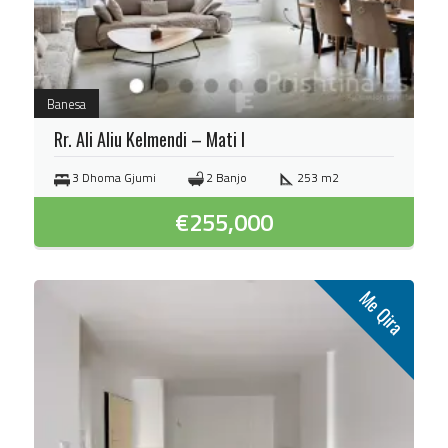
Banesa
Rr. Ali Aliu Kelmendi – Mati I
3 Dhoma Gjumi
2 Banjo
253 m2
€
255,000
Me Qira