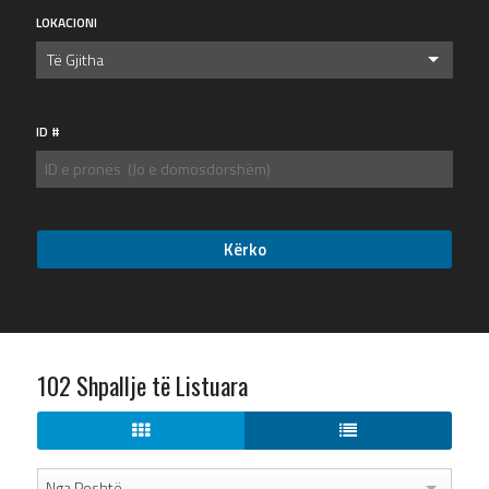
LOKACIONI
Të Gjitha
ID #
102 Shpallje të Listuara
Nga Poshtë