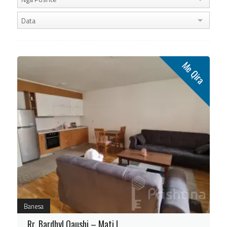
Data
Me Qira
Banesa
Rr. Bardhyl Qaushi – Mati I