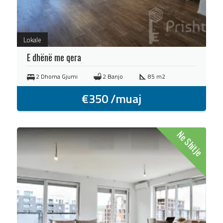
Lokale
E dhënë me qera
2 Dhoma Gjumi
2 Banjo
85 m2
€
350
/muaj
Ne Shitje