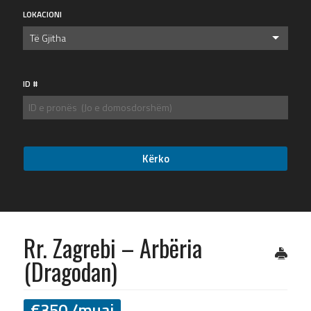
LOKACIONI
Të Gjitha
ID #
Rr. Zagrebi – Arbëria
(Dragodan)
€
350
/muaj