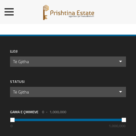
BALLINA
BANESA
SHTËPI
LOKALE/ZYRE
LLOJI
TROJE
Të Gjitha
OBJ. AFARISTE/DEPO
PREMIUM
STATUSI
KONTAKT
Të Gjitha
GAMA E ÇMIMEVE
0
1,000,000
0
1,000,000