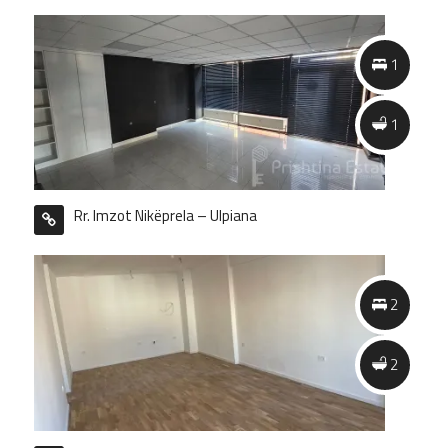
1
1
1
1
Rr. Imzot Nikëprela – Ulpiana
2
2