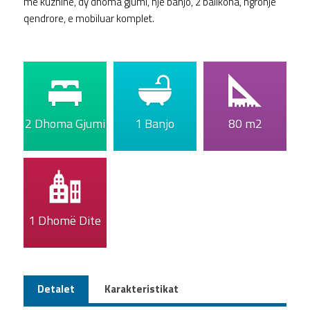
me kuzhinë, dy dhoma gjumi, nje banjo, 2 ballkona, ngrohje
qendrore, e mobiluar komplet.
2 Dhoma Gjumi
1 Banjo
80 m2
1 Dhomë Dite
Detalet
Karakteristikat