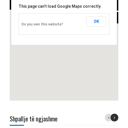
-
SATELLITE
This page can't load Google Maps correctly.
HYBRID
OK
Do you own this website?
Shpallje të ngjashme
Previous
Next