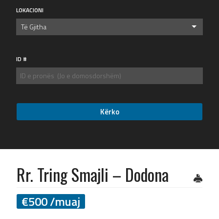
LOKACIONI
Të Gjitha
ID #
Rr. Tring Smajli – Dodona
€
500
/muaj