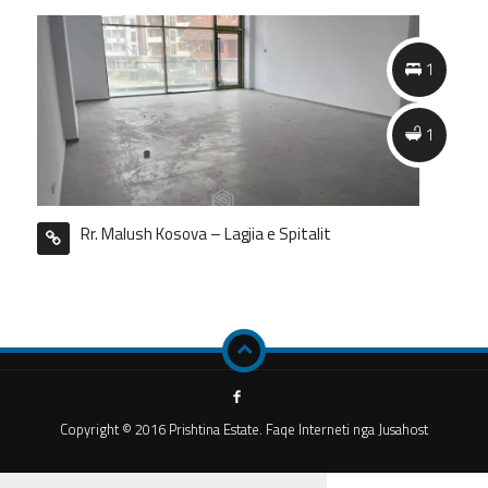
1
1
Rr. Malush Kosova – Lagjia e Spitalit
Copyright © 2016 Prishtina Estate. Faqe Interneti nga Jusahost