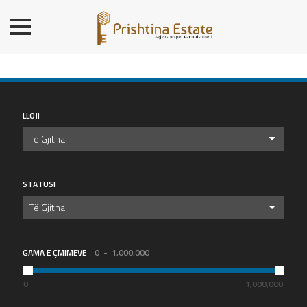
BALLINA
BANESA
SHTËPI
LOKALE/ZYRE
LLOJI
TROJE
Të Gjitha
OBJ. AFARISTE/DEPO
PREMIUM
STATUSI
KONTAKT
Të Gjitha
GAMA E ÇMIMEVE
0
1,000,000
0
1,000,000