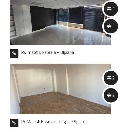
2
1
2
1
Rr. Imzot Nikëprela – Ulpiana
2
2
Rr. Malush Kosova – Lagjia e Spitalit