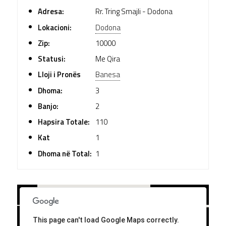
Adresa:
Rr. Tring Smajli - Dodona
Lokacioni:
Dodona
Zip:
10000
Statusi:
Me Qira
Lloji i Pronës
Banesa
Dhoma:
3
Banjo:
2
Hapsira Totale:
110
Kat
1
Dhoma në Total:
1
+
PLAIN
-
SATELLITE
This page can't load Google Maps correctly.