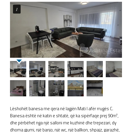
1
Lëshohët banesa me qera në lagjën Mati I afër rrugës C.
Banesa është në katin e shtatë, që ka sipërfaqe prej 90m²,
dhe përbëhet nga një salloni me kuzhinë dhe trepezari, dy
dhoma gjumi, një banjo, një wc, një ballkon, shpajz, garazhë,