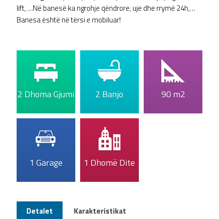
lift, …Në banesë ka ngrohje qëndrore, uje dhe rrymë 24h,…
Banesa është në tërsi e mobiluar!
2 Dhoma Gjumi
2 Banjo
90 m2
1 Garage
1 Dhomë Dite
Detalet
Karakteristikat