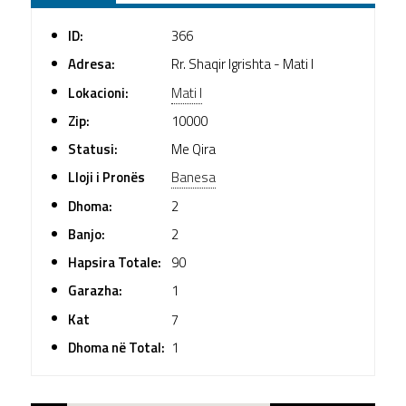
ID:
366
Adresa:
Rr. Shaqir Igrishta - Mati I
Lokacioni:
Mati I
Zip:
10000
Statusi:
Me Qira
Lloji i Pronës
Banesa
Dhoma:
2
Banjo:
2
Hapsira Totale:
90
Garazha:
1
Kat
7
Dhoma në Total:
1