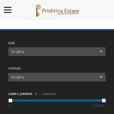
BALLINA
BANESA
SHTËPI
LOKALE/ZYRE
LLOJI
TROJE
Të Gjitha
OBJ. AFARISTE/DEPO
PREMIUM
STATUSI
KONTAKT
Të Gjitha
GAMA E ÇMIMEVE
0
1,000,000
0
1,000,000