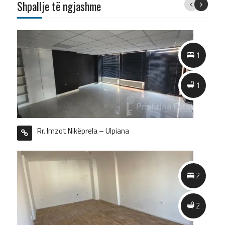
Shpallje të ngjashme
Previous
Next
1
1
1
1
Rr. Imzot Nikëprela – Ulpiana
2
2