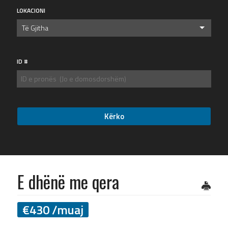
LOKACIONI
Të Gjitha
ID #
E dhënë me qera
€
430
/muaj