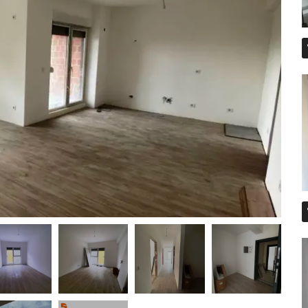
E dhënë me qera