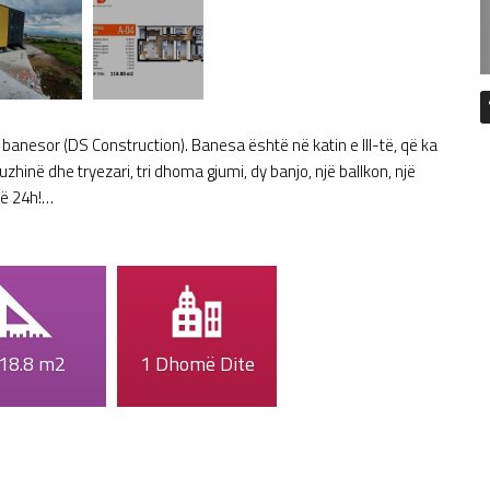
banesor (DS Construction). Banesa është në katin e III-të, që ka
hinë dhe tryezari, tri dhoma gjumi, dy banjo, një ballkon, një
më 24h!…
18.8 m2
1 Dhomë Dite