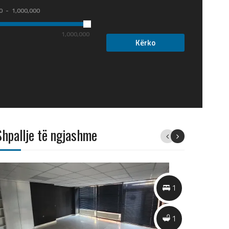
0
1,000,000
1,000,000
Shpallje të ngjashme
Previous
Next
1
1