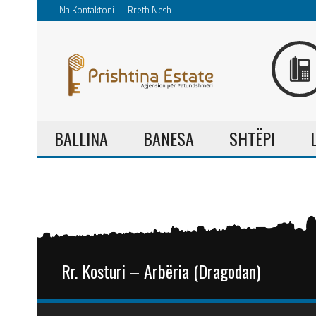
Na Kontaktoni
Rreth Nesh
BALLINA
BANESA
SHTËPI
Rr. Kosturi – Arbëria (Dragodan)