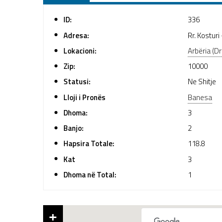
ID:
336
Adresa:
Rr. Kosturi
Lokacioni:
Arbëria (D
Zip:
10000
Statusi:
Ne Shitje
Lloji i Pronës
Banesa
Dhoma:
3
Banjo:
2
Hapsira Totale:
118.8
Kat
3
Dhoma në Total:
1
+