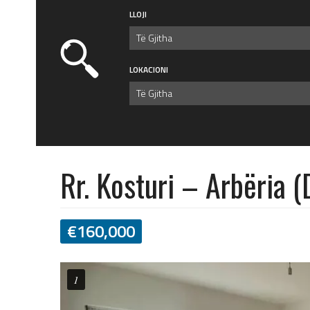
LLOJI
Të Gjitha
LOKACIONI
Të Gjitha
Rr. Kosturi – Arbëria 
€
160,000
1