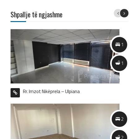
Shpallje të ngjashme
Previous
Next
2
1
2
1
Rr. Imzot Nikëprela – Ulpiana
2
2