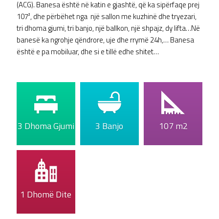
(ACG). Banesa është në katin e gjashtë, që ka sipërfaqe prej
107², dhe përbëhet nga një sallon me kuzhinë dhe tryezari,
tri dhoma gjumi, tri banjo, një ballkon, një shpajz, dy lifta…Në
banesë ka ngrohje qëndrore, uje dhe rrymë 24h,… Banesa
është e pa mobiluar, dhe si e tillë edhe shitet…
3 Dhoma Gjumi
3 Banjo
107 m2
1 Dhomë Dite