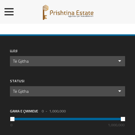
BALLINA
BANESA
SHTËPI
LOKALE/ZYRE
LLOJI
TROJE
Të Gjitha
OBJ. AFARISTE/DEPO
PREMIUM
STATUSI
KONTAKT
Të Gjitha
GAMA E ÇMIMEVE
0
1,000,000
0
1,000,000