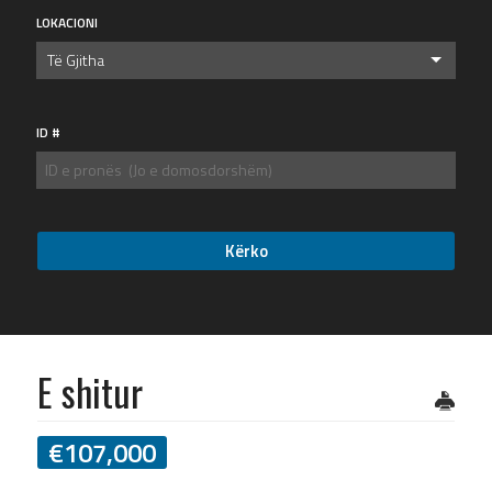
LOKACIONI
Të Gjitha
ID #
E shitur
€
107,000